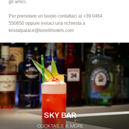
gli amici.
Per prenotare un tavolo contattaci al
+39 0464
550650
oppure inviaci una richiesta a
kristalpalace@tonellihotels.com
SKY BAR
COCKTAILS & MORE